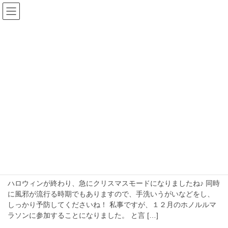
コ
ナ
ン
ビ
テ
ゲ
ン
ー
blog
ツ
シ
へ
ョ
ス
ン
HOME
blog
2018年11月
キ
に
ッ
移
プ
動
2018年11月
2018年11月1日
お知らせ
ホノルルマラソンに参加します！
ハロウィンが終わり、急にクリスマスモードになりましたね♪ 同時
に風邪が流行る時期でもありますので、手洗いうがいなどをし、
しっかり予防してくださいね！ 私事ですが、１２月のホノルルマ
ラソンに参加することになりました。 と言 […]