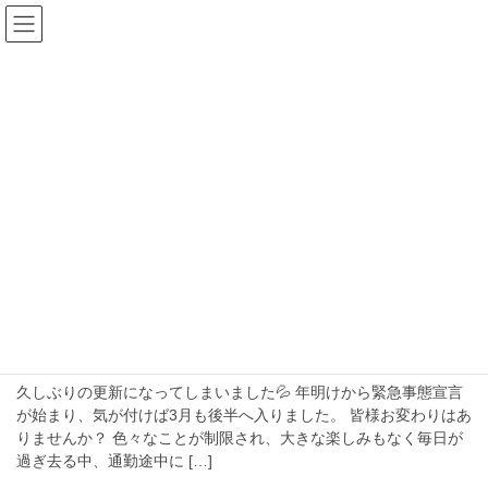
コ
ナ
ン
ビ
テ
ゲ
ン
ー
blog
ツ
シ
へ
ョ
ス
ン
HOME
blog
2021年3月
キ
に
ッ
移
プ
動
2021年3月
2021年3月18日
オリジナルユニフォーム
オリジナルユニフォーム完成！
久しぶりの更新になってしまいました💦 年明けから緊急事態宣言
が始まり、気が付けば3月も後半へ入りました。 皆様お変わりはあ
りませんか？ 色々なことが制限され、大きな楽しみもなく毎日が
過ぎ去る中、通勤途中に […]