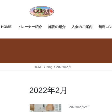
コ
ナ
ン
ビ
テ
ゲ
ン
ー
ツ
シ
HOME
トレーナー紹介
施設の紹介
入会のご案内
無料コ
へ
ョ
ス
ン
キ
に
ッ
移
プ
動
HOME
blog
2022年2月
2022年2月
2022年2月26日