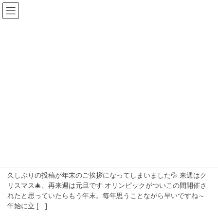
コ
ナ
ン
ビ
テ
ゲ
ン
ー
blog
ツ
シ
へ
ョ
ス
ン
HOME
blog
2024年12月
キ
に
ッ
移
プ
動
2024年12月
2024年12月18日
年末年始の営業のお知らせ
年末年始の営業のお知らせ
久しぶりの投稿が年末のご挨拶になってしまいました💦 来週はク
リスマス🎄、再来週は元旦です オリンピックがついこの間開催さ
れたと思っていたらもう年末。毎年思うことながら早いですね～
年始に立 […]