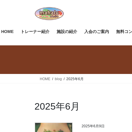
コ
ナ
ン
ビ
テ
ゲ
ン
ー
ツ
シ
HOME
トレーナー紹介
施設の紹介
入会のご案内
無料コ
へ
ョ
ス
ン
キ
に
ッ
移
プ
動
HOME
blog
2025年6月
2025年6月
2025年6月9日