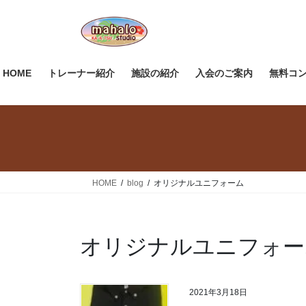
コ
ナ
ン
ビ
テ
ゲ
ン
ー
ツ
シ
HOME
トレーナー紹介
施設の紹介
入会のご案内
無料コ
へ
ョ
ス
ン
キ
に
ッ
移
プ
動
HOME
blog
オリジナルユニフォーム
オリジナルユニフォー
2021年3月18日