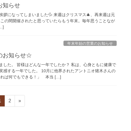
お知らせ
拶になってしまいました💦 来週はクリスマス🎄、再来週は元
いこの間開催されたと思っていたらもう年末。毎年思うことなが
…]
年末年始の営業のお知らせ
のお知らせ☆
ました。 皆様はどんな一年でしたか？ 私は、心身ともに健康で
実感する一年でした。 10月に他界されたアントニオ猪木さんの
れば何でもできる！」 本当 […]
固
固
1
2
»
定
定
ペ
ペ
ー
ー
ジ
ジ