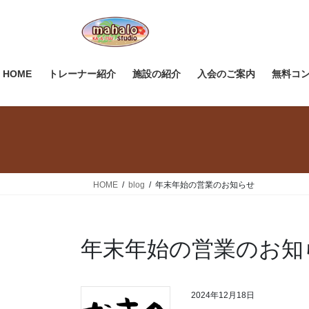
コ
ナ
ン
ビ
テ
ゲ
ン
ー
ツ
シ
HOME
トレーナー紹介
施設の紹介
入会のご案内
無料コ
へ
ョ
ス
ン
キ
に
ッ
移
プ
動
HOME
blog
年末年始の営業のお知らせ
年末年始の営業のお知
2024年12月18日