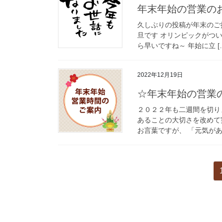
年末年始の営業の
久しぶりの投稿が年末のご挨
旦です オリンピックがつ
ら早いですね～ 年始に立 [
2022年12月19日
☆年末年始の営業
２０２２年も二週間を切り
あることの大切さを改めて
お言葉ですが、 「元気があ
投
稿
の
ペ