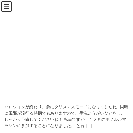
コ
ナ
ン
ビ
テ
ゲ
ン
ー
blog
ツ
シ
へ
ョ
ス
ン
HOME
blog
私事
キ
に
ッ
移
プ
動
私事
2018年11月1日
お知らせ
ホノルルマラソンに参加します！
ハロウィンが終わり、急にクリスマスモードになりましたね♪ 同時
に風邪が流行る時期でもありますので、手洗いうがいなどをし、
しっかり予防してくださいね！ 私事ですが、１２月のホノルルマ
ラソンに参加することになりました。 と言 […]