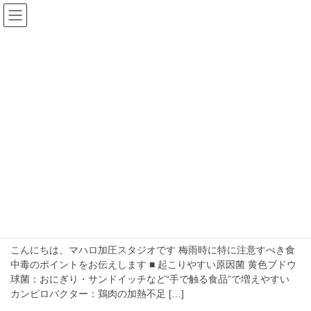
コ
ナ
ン
ビ
テ
ゲ
ン
ー
blog
ツ
シ
へ
ョ
ス
ン
HOME
blog
食中毒に気を付けましょう
キ
に
ッ
移
プ
動
食中毒に気を付けましょう
2026年7月8日
食中毒に気を付けましょう
食中毒に気を付けましょう
こんにちは、マハロ加圧スタジオです 梅雨時に特に注意すべき食
中毒のポイントをお伝えします ■ 起こりやすい原因菌 黄色ブドウ
球菌：おにぎり・サンドイッチなど“手で触る食品”で増えやすい
カンピロバクター：鶏肉の加熱不足 […]