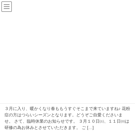
コ
ナ
ン
ビ
テ
ゲ
ン
ー
blog
ツ
シ
へ
ョ
ス
ン
HOME
blog
花粉症
キ
に
ッ
移
プ
動
花粉症
2018年3月2日
お知らせ
☆臨時休業のお知らせ☆
３月に入り、暖かくなり春ももうすぐそこまで来ていますね♪ 花粉
症の方はつらいシーズンとなります。どうぞご自愛くださいま
せ。 さて、臨時休業のお知らせです。 ３月１０日㈯、１１日㈰は
研修の為お休みとさせていただきます。 ご […]