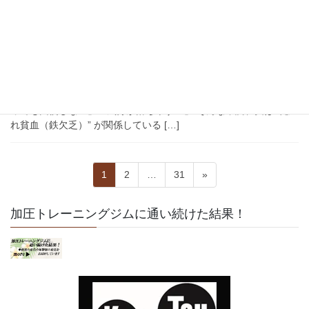
2026年4月28日
隠れ貧血
隠れ貧血
こんちには、マハロ加圧スタジオです 40～50代女性に多い「隠れ
貧血」ってご存知でしょうか？ 「最近、朝から疲れている」「眠
っても回復しない」「気分が落ちやすい」 そんな不調、実は “隠
れ貧血（鉄欠乏）” が関係している […]
投
固
固
固
1
2
…
31
»
稿
定
定
定
ペ
ペ
ペ
の
加圧トレーニングジムに通い続けた結果！
ー
ー
ー
ペ
ジ
ジ
ジ
ー
ジ
送