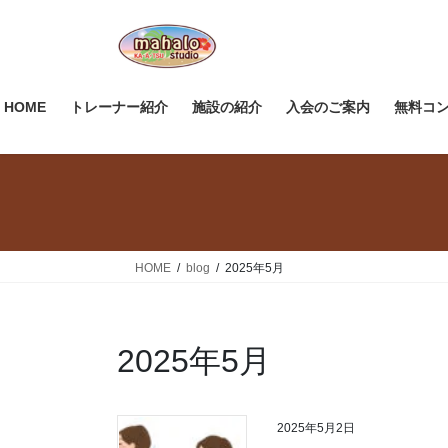
コ
ナ
ン
ビ
テ
ゲ
ン
ー
ツ
シ
HOME
トレーナー紹介
施設の紹介
入会のご案内
無料コ
へ
ョ
ス
ン
キ
に
ッ
移
プ
動
HOME
blog
2025年5月
2025年5月
2025年5月2日