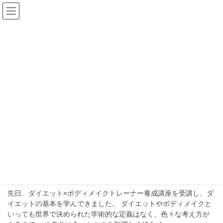
コ
ナ
ン
ビ
テ
ゲ
ン
ー
blog
ツ
シ
へ
ョ
ス
ン
HOME
blog
ボディメイクトレーニング
キ
に
ッ
移
プ
動
ボディメイクトレーニング
2019年3月8日
お知らせ
ダイエット×ボディメイクトレーナ
ー
先日、ダイエット×ボディメイクトレーナー養成講座を受講し、ダ
イエットの基本を学んできました。 ダイエットやボディメイクと
いっても世界で決められた学術的な定義はなく、色々な考え方が