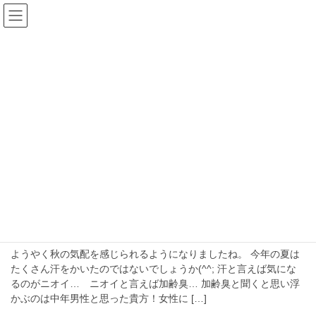
コ
ナ
ン
ビ
テ
ゲ
ン
ー
blog
ツ
シ
へ
ョ
ス
ン
HOME
blog
女性の加齢臭
キ
に
ッ
移
プ
動
女性の加齢臭
2023年9月25日
女性の加齢臭
女性にも加齢臭アリマス
ようやく秋の気配を感じられるようになりましたね。 今年の夏は
たくさん汗をかいたのではないでしょうか(^^; 汗と言えば気にな
るのがニオイ… ニオイと言えば加齢臭… 加齢臭と聞くと思い浮
かぶのは中年男性と思った貴方！女性に […]