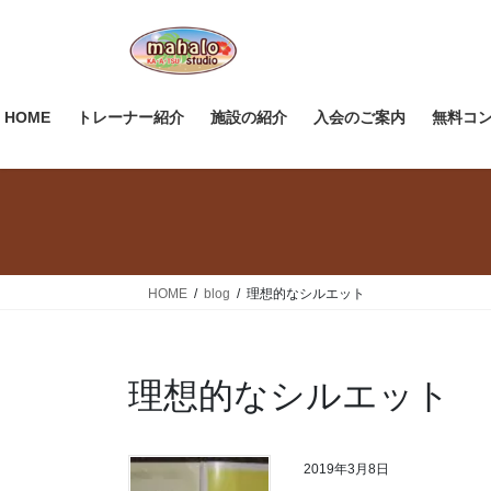
コ
ナ
ン
ビ
テ
ゲ
ン
ー
ツ
シ
HOME
トレーナー紹介
施設の紹介
入会のご案内
無料コ
へ
ョ
ス
ン
キ
に
ッ
移
プ
動
HOME
blog
理想的なシルエット
理想的なシルエット
2019年3月8日