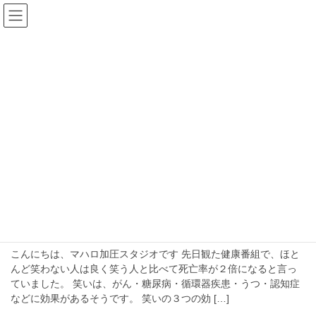
コ
ナ
ン
ビ
テ
ゲ
ン
ー
blog
ツ
シ
へ
ョ
ス
ン
HOME
blog
笑う
キ
に
ッ
移
プ
動
笑う
2026年3月31日
笑う
笑うことの大切さ
こんにちは、マハロ加圧スタジオです 先日観た健康番組で、ほと
んど笑わない人は良く笑う人と比べて死亡率が２倍になると言っ
ていました。 笑いは、がん・糖尿病・循環器疾患・うつ・認知症
などに効果があるそうです。 笑いの３つの効 […]