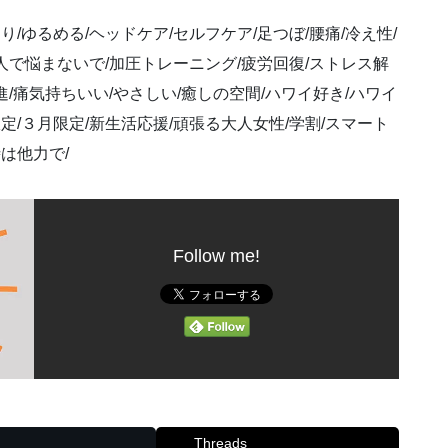
/ゆるめる/ヘッドケア/セルフケア/足つぼ/腰痛/冷え性/
一人で悩まないで/加圧トレーニング/疲労回復/ストレス解
進/痛気持ちいい/やさしい/癒しの空間/ハワイ好き/ハワイ
定/３月限定/新生活応援/頑張る大人女性/学割/スマート
は他力で/
Follow me!
Threads