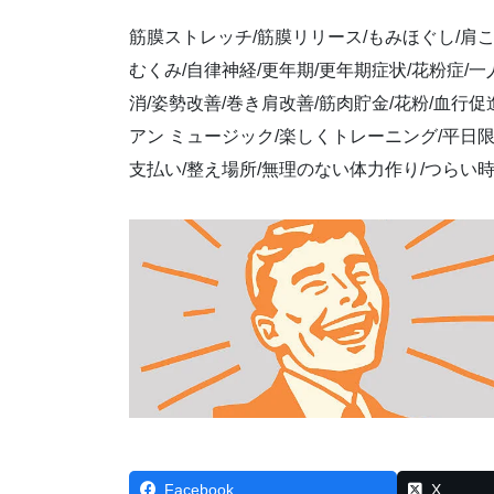
筋膜ストレッチ/筋膜リリース/もみほぐし/肩こり
むくみ/自律神経/更年期/更年期症状/花粉症/
消/姿勢改善/巻き肩改善/筋肉貯金/花粉/血行促
アン ミュージック/楽しくトレーニング/平日限
支払い/整え場所/無理のない体力作り/つらい時
Facebook
X