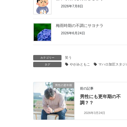
2026年7月8日
梅雨時期の不調にサヨナラ
2026年6月24日
笑う
カテゴリー
やがみともこ
マハロ加圧スタジ
タグ
男性の更年期
前の記事
男性にも更年期の不
調？？
2026年3月24日