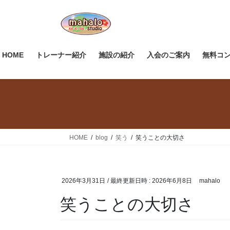
コ
ナ
ン
ビ
テ
ゲ
ン
ー
ツ
シ
HOME
トレーナー紹介
施設の紹介
入会のご案内
無料コ
へ
ョ
ス
ン
キ
に
ッ
移
プ
動
HOME
blog
笑う
笑うことの大切さ
2026年3月31日
/ 最終更新日時 :
2026年6月8日
mahalo
笑うことの大切さ