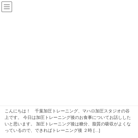
コ
ナ
ン
ビ
テ
ゲ
ン
ー
blog
ツ
シ
へ
ョ
ス
ン
HOME
blog
食事
キ
に
ッ
移
プ
動
食事
2016年3月11日
お手軽
トレーニング後の食事
こんにちは！ 千葉加圧トレーニング、マハロ加圧スタジオの谷
上です。 今日は加圧トレーニング後のお食事についてお話しした
いと思います。 加圧トレーニング後は糖分、脂質の吸収がよくな
っているので、できればトレーニング後 ２時 […]