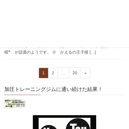
2023年4月4日
蛙化現象
好きな人がカエル？？
４月になりましたね。出会いの季節です。 私は最近、「蛙化現
象」なる言葉を知りました。 皆さんはご存知ですか？ 主に若者
の間で流行している言葉で、元はグリム童話の ❝かえるの王子
様❞ が語源のようです。 ※ かえるの王子様 […]
投
固
固
固
1
2
…
20
»
稿
定
定
定
ペ
ペ
ペ
の
加圧トレーニングジムに通い続けた結果！
ー
ー
ー
ペ
ジ
ジ
ジ
ー
ジ
送