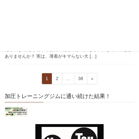
2026年7月22日
背中のたるみ解消
夏の薄着をカッコよく！
こんにちは、マハロ加圧スタジオです すっかり夏の陽気になり、
Tシャツやノースリーブを着る機会が増えましたね。「いざ着てみ
たら、なんだ か背中やお肉のたるみが気になる…」なんてことは
ありませんか？ 実は、薄着がキマらない大 […]
投
固
固
固
1
2
…
38
»
稿
定
定
定
ペ
ペ
ペ
の
加圧トレーニングジムに通い続けた結果！
ー
ー
ー
ペ
ジ
ジ
ジ
ー
ジ
送