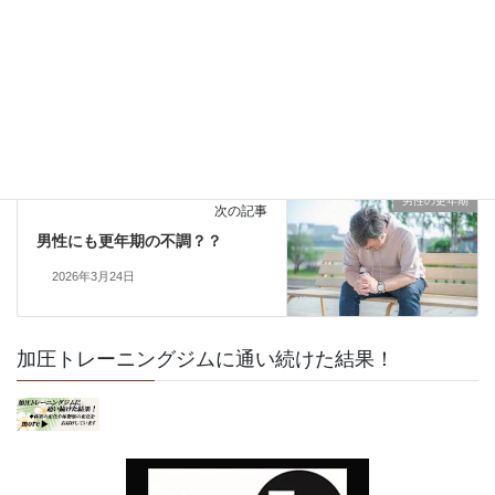
免疫力アップ
前の記事
最近疲れやすい‥それ「免疫力
の低下」かもしれません
2026年3月10日
男性の更年期
次の記事
男性にも更年期の不調？？
2026年3月24日
加圧トレーニングジムに通い続けた結果！