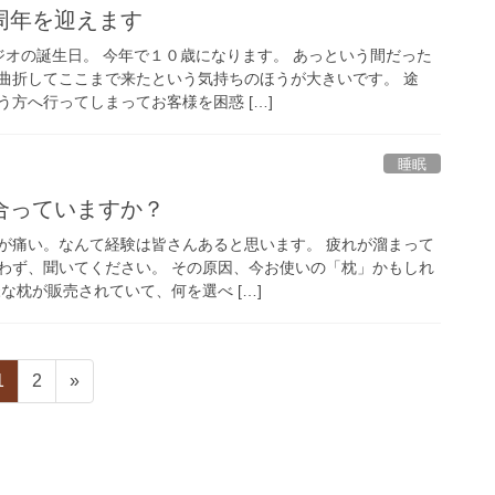
周年を迎えます
ジオの誕生日。 今年で１０歳になります。 あっという間だった
曲折してここまで来たという気持ちのほうが大きいです。 途
方へ行ってしまってお客様を困惑 […]
睡眠
合っていますか？
が痛い。なんて経験は皆さんあると思います。 疲れが溜まって
わず、聞いてください。 その原因、今お使いの「枕」かもしれ
な枕が販売されていて、何を選べ […]
固
固
1
2
»
定
定
ペ
ペ
ー
ー
ジ
ジ