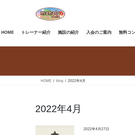
コ
ナ
ン
ビ
テ
ゲ
ン
ー
ツ
シ
HOME
トレーナー紹介
施設の紹介
入会のご案内
無料コ
へ
ョ
ス
ン
キ
に
ッ
移
プ
動
HOME
blog
2022年4月
2022年4月
2022年4月27日