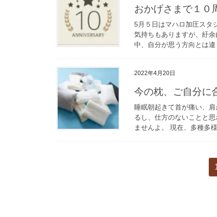
おかげさまで１０
5月５日はマハロ加圧スタ
気持ちもありますが、紆余
中、自分が思う方向とは違う
2022年4月20日
今の枕、ご自分に
睡眠朝起きて首が痛い、肩
るし、仕方のないことと思
ませんよ。 現在、多種多様
投
稿
の
ペ