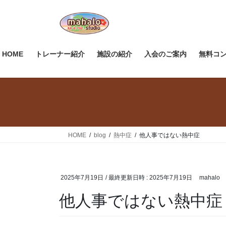
コ
ナ
ン
ビ
テ
ゲ
ン
ー
ツ
シ
HOME
トレーナー紹介
施設の紹介
入会のご案内
無料コ
へ
ョ
ス
ン
キ
に
ッ
移
プ
動
HOME
blog
熱中症
他人事ではない熱中症
2025年7月19日
/ 最終更新日時 :
2025年7月19日
mahalo
他人事ではない熱中症