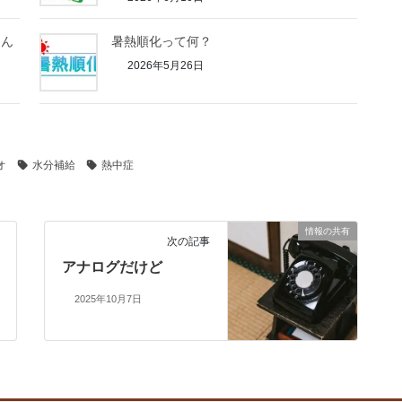
たん
暑熱順化って何？
2026年5月26日
オ
水分補給
熱中症
情報の共有
次の記事
アナログだけど
2025年10月7日