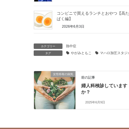
コンビニで買えるランチとおやつ【高
ぱく編】
2026年6月3日
熱中症
カテゴリー
やがみともこ
マハロ加圧スタジ
タグ
女性特有の病気
前の記事
婦人科検診しています
か？
2025年6月9日