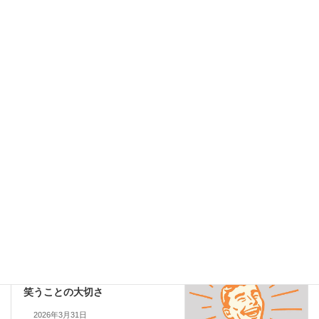
コンビニで買えるランチとおやつ【高たんぱく編】
2026年6月3日
男性の更年期
カテゴリー
やがみともこ
テストステロン
タグ
マハロ加圧スタジオ
加圧トレーニング
男性の更年期
筋膜ストレッチ
自律神経
更年期の不調
前の記事
更年期の不調、がんばりすぎて
いませんか
2026年3月17日
笑う
次の記事
笑うことの大切さ
2026年3月31日