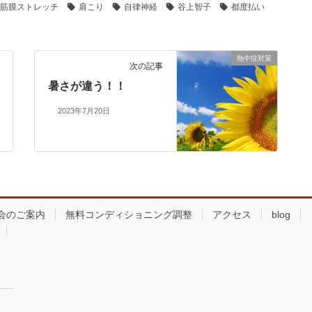
筋膜ストレッチ
肩こり
自律神経
谷上智子
都度払い
熱中症対策
次の記事
暑さが違う！！
2023年7月20日
会のご案内
無料コンディショニング調整
アクセス
blog