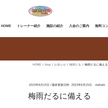
コ
ナ
ン
ビ
テ
ゲ
ン
ー
ツ
シ
HOME
トレーナー紹介
施設の紹介
入会のご案内
無料コ
へ
ョ
ス
ン
キ
に
ッ
移
プ
動
HOME
blog
お知らせ
梅雨だる
梅雨だるに備える
2023年6月15日
/ 最終更新日時 :
2023年6月15日
mahalo
梅雨だるに備える