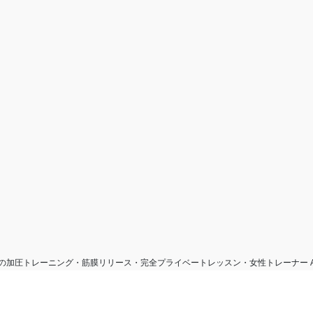
 千葉市の加圧トレーニング・筋膜リリース・完全プライベートレッスン・女性トレーナー All Righ
Powered by
WordPress
with
Lightning Theme
&
VK All in One Expansion Unit